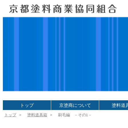
トップ
京塗商について
塗料道
トップ
塗料道具箱
刷毛編 －その1－