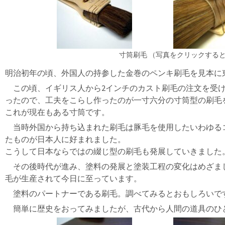
寸筒刷毛 （写真をクリックする
明治初年の頃、外国人の持参した金巻のペンキ刷毛を見本に
この頃、イギリス人から2インチのカスト刷毛の注文を受け
ったので、工夫をこらし作ったのが一寸六分の寸筒型の刷毛
これが現在もある寸筒です。
当時外国から持ち込まれた刷毛は豚毛を使用したいわゆる
たものが日本人に好まれました。
こうして日本ならではの綴じ型の刷毛も発展していきました
その後時代が進み、塗料の発展と塗装工程の変化はめざま
毛が生産されて今日に至っています。
塗料のパートナーである刷毛。調べてみるとおもしろいで
簡単に歴史をおってみましたが、古代から人間の道具のひ