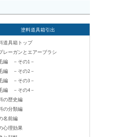
塗料道具箱引出
料道具箱トップ
プレーガンとエアーブラシ
毛編 －その1－
毛編 －その2－
毛編 －その3－
毛編 －その4－
料の歴史編
料の分類編
の名前編
の心理効果