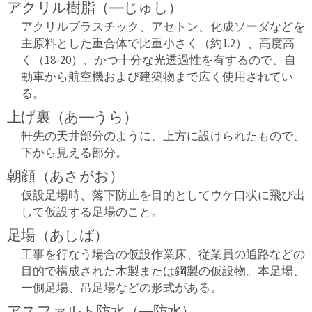
アクリル樹脂（―じゅし）
アクリルプラスチック、アセトン、化成ソーダなどを
主原料とした重合体で比重小さく（約1.2）、高度高
く（18-20）、かつ十分な光透過性を有するので、自
動車から航空機および建築物まで広く使用されてい
る。
上げ裏（あ―うら）
軒先の天井部分のように、上方に設けられたもので、
下から見える部分。
朝顔（あさがお）
仮設足場時、落下防止を目的としてウケ口状に飛び出
して仮設する足場のこと。
足場（あしば）
工事を行なう場合の仮設作業床、従業員の通路などの
目的で構成された木製または鋼製の仮設物。本足場、
一側足場、吊足場などの形式がある。
アスファルト防水（―防水）