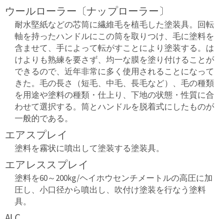
ウールローラー〔ナップローラー〕
耐水堅紙などの芯筒に繊維毛を植毛した塗装具。回転
軸を持ったハンドルにこの筒を取りつけ、毛に塗料を
含ませて、手によって転がすことにより塗装する。は
けよりも熟練を要さず、均一な膜を塗り付けることが
できるので、近年非常に多く使用されることになって
きた。毛の長さ（短毛、中毛、長毛など）、毛の種類
を用途や塗料の種類・仕上り、下地の状態・性質に合
わせて選択する。筒とハンドルを脱着式にしたものが
一般的である。
エアスプレイ
塗料を霧状に噴出して塗装する塗装具。
エアレススプレイ
塗料を60～200kg/ヘイホウセンチメートルの高圧に加
圧し、小口径から噴出し、吹付け塗装を行なう塗料
具。
ALC