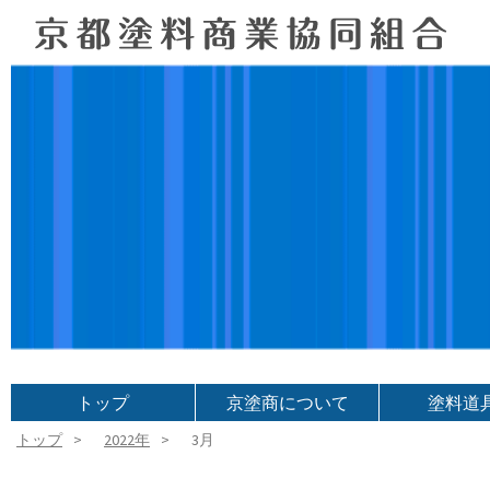
トップ
京塗商について
塗料道
トップ
2022年
3月